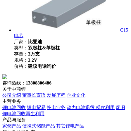
C15
电芯
厂家：
比亚迪
类型：
双极柱&单极柱
存量：
3万支
规格：
3.2V
价格：
建议电话询价
咨询热线：
13808806486
关于中商锂
公司介绍
董事长寄语
发展历程
企业文化
主营业务
锂电池回收
锂电贸易
换电业务
动力电池退役 梯次利用
废旧
锂电池回收再生利用
产品与服务
家储产品
便携式储能产品
其它锂电产品