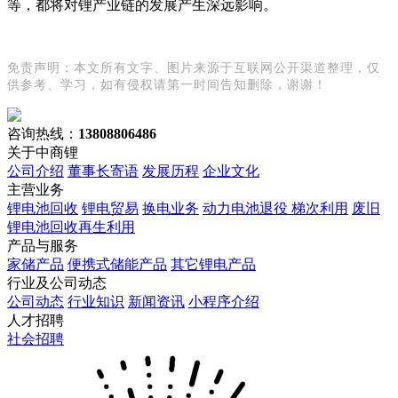
等，都将对锂产业链的发展产生深远影响。
免责声明：本文所有文字、图片来源于互联网公开渠道整理，仅
供参考、学习，如有侵权请第一时间告知删除，谢谢！
咨询热线：
13808806486
关于中商锂
公司介绍
董事长寄语
发展历程
企业文化
主营业务
锂电池回收
锂电贸易
换电业务
动力电池退役 梯次利用
废旧
锂电池回收再生利用
产品与服务
家储产品
便携式储能产品
其它锂电产品
行业及公司动态
公司动态
行业知识
新闻资讯
小程序介绍
人才招聘
社会招聘