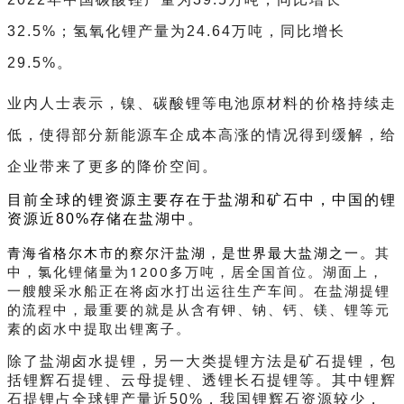
32.5%；氢氧化锂产量为24.64万吨，同比增长
29.5%。
业内人士表示，镍、碳酸锂等电池原材料的价格持续走
低，使得部分新能源车企成本高涨的情况得到缓解，给
企业带来了更多的降价空间。
目前全球的锂资源主要存在于盐湖和矿石中，中国的锂
资源近80%存储在盐湖中。
其
青海省格尔木市的察尔汗盐湖，是世界最大盐湖之一。
中，氯化锂储量为1200多万吨，居全国首位。湖面上，
一艘艘采水船正在将卤水打出运往生产车间。在盐湖提锂
的流程中，最重要的就是从含有钾、钠、钙、镁、锂等元
素的卤水中提取出锂离子。
除了盐湖卤水提锂，另一大类提锂方法是矿石提锂，包
括锂辉石提锂、云母提锂、透锂长石提锂等。其中锂辉
石提锂占全球锂产量近50%，我国锂辉石资源较少，